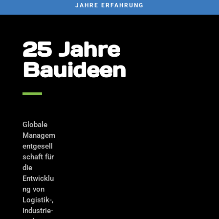
JAHRE ERFAHRUNG
25 Jahre
Bauideen
Globale
Managem
entgesell
schaft für
die
Entwicklu
ng von
Logistik-,
Industrie-