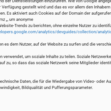
d der Dienstleistungen einzuführen. Wie von Google angege
Verfügung gestellt wird und das es vor allem den Inhabern 
eren. Es aktiviert auch Cookies auf der Domain der aufgeruf
tmz „, um anonyme
bsite-Trends zu berichten, ohne einzelne Nutzer zu identifi
elopers.google.com/analytics/devguides/collection/analyti
n es dem Nutzer, auf der Website zu surfen und die verschi
 verwendet, um soziale Inhalte zu teilen. Soziale Netzwerk
uf zu, so dass das soziale Netzwerk seine Mitglieder identi
echnische Daten, die für die Wiedergabe von Video- oder Aud
ndigkeit, Bildqualität und Pufferungsparameter.